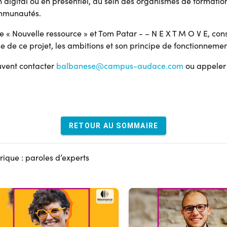
 digital ou en présentiel, au sein des organismes de formatio
ommunautés.
 « Nouvelle ressource » et Tom Patar - – N E X T M O V E, cons
 de ce projet, les ambitions et son principe de fonctionnemen
uvent contacter
balbanese@campus-audace.com
ou appeler 
RETOUR AU SOMMAIRE
ique : paroles d’experts