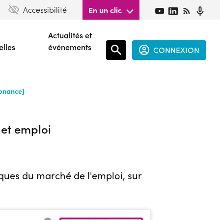
Accessibilité
En un clic
Actualités et
elles
événements
CONNEXION
Espace
sonance]
connecté
guest
 et emploi
fiques du marché de l'emploi, sur