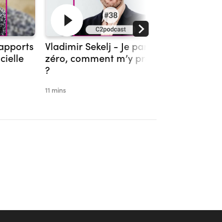
 apports
Vladimir Sekelj - Je pars de
Lucie D
cielle
zéro, comment m’y prendre
pédagog
?
de vie ?
11 mins
11 mins