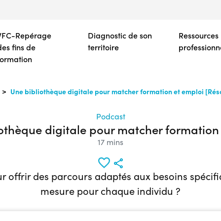
Aller
au
contenu
VFC-Repérage
Diagnostic de son
Ressources
principal
des fins de
territoire
professionn
formation
Une bibliothèque digitale pour matcher formation et emploi [Ré
Podcast
othèque digitale pour matcher formation
17 mins
pour offrir des parcours adaptés aux besoins spéci
mesure pour chaque individu ?