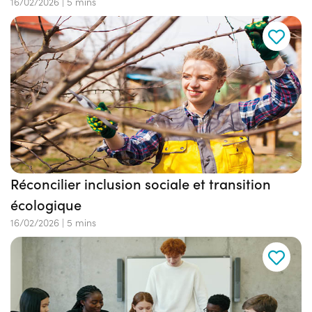
16/02/2026
|
5 mins
Réconcilier inclusion sociale et transition
écologique
16/02/2026
|
5 mins