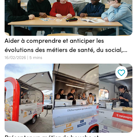
Aider à comprendre et anticiper les
évolutions des métiers de santé, du social,
des biotechnologies et de la domotique
16/02/2026
|
5 mins