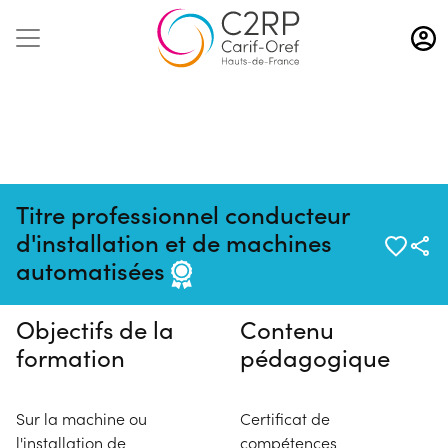
Aller
au
contenu
principal
Titre professionnel conducteur
Pas de session programmée en
d'installation et de machines
ce moment
automatisées
Objectifs de la
Contenu
formation
pédagogique
Sur la machine ou
Certificat de
l'installation de
compétences