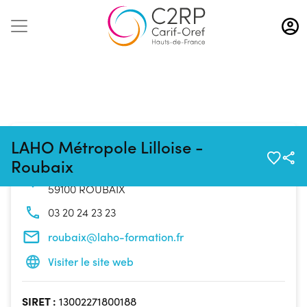
Aller
au
contenu
principal
Coordonnées de l'organisme
LAHO Métropole Lilloise -
Roubaix
CS 50145 45 Rue André Chénier
59100 ROUBAIX
03 20 24 23 23
roubaix@laho-formation.fr
Visiter le site web
SIRET :
13002271800188