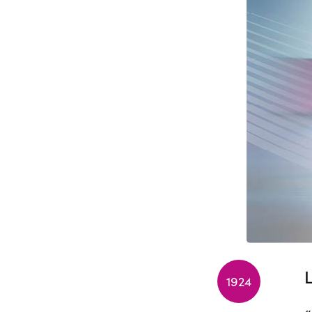
L
1924
«