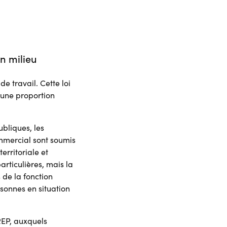
n milieu
e travail. Cette loi
f une proportion
ubliques, les
ommercial sont soumis
erritoriale et
rticulières, mais la
 de la fonction
sonnes en situation
REP, auxquels