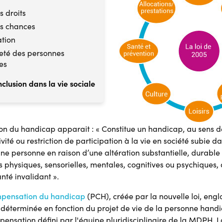
s droits
es chances
ation
neté des personnes
es
clusion dans la vie sociale
ion du handicap apparait : « Constitue un handicap, au sens de
ivité ou restriction de participation à la vie en société subie d
e personne en raison d’une altération substantielle, durable 
ns physiques, sensorielles, mentales, cognitives ou psychiques
nté invalidant ».
mpensation du handicap
(PCH), créée par la nouvelle loi, eng
st déterminée en fonction du projet de vie de la personne hand
ensation défini par l'équipe pluridisciplinaire de la MDPH. L