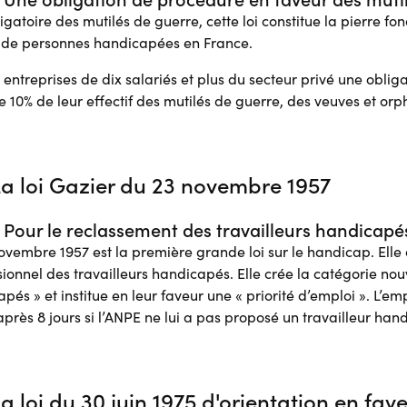
igatoire des mutilés de guerre, cette loi constitue la pierre fo
i de personnes handicapées en France.
s entreprises de dix salariés et plus du secteur privé une obli
 10% de leur effectif des mutilés de guerre, des veuves et orp
La loi Gazier du 23 novembre 1957
 Pour le reclassement des travailleurs handicapé
ovembre 1957 est la première grande loi sur le handicap. Elle 
ionnel des travailleurs handicapés. Elle crée la catégorie nou
apés » et institue en leur faveur une « priorité d’emploi ». L’e
près 8 jours si l’ANPE ne lui a pas proposé un travailleur han
a loi du 30 juin 1975 d'orientation en fav