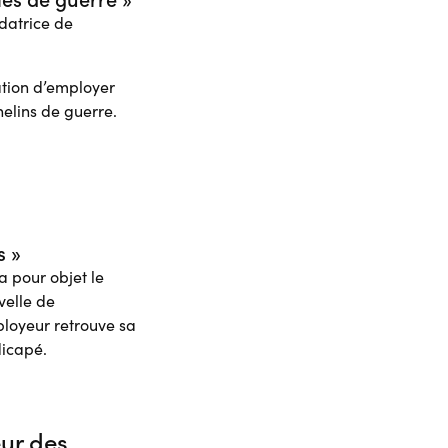
ndatrice de
gation d’employer
helins de guerre.
s »
a pour objet le
velle de
mployeur retrouve sa
dicapé.
eur des