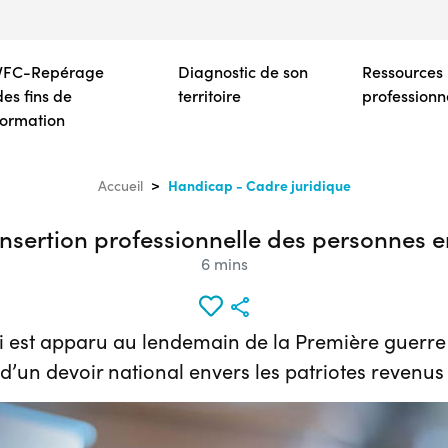
Aller
au
contenu
VFC-Repérage
Diagnostic de son
Ressources
principal
des fins de
territoire
professionn
formation
Handicap - Cadre juridique
Accueil
’insertion professionnelle des personnes 
6 mins
loi est apparu au lendemain de la Première guerre
n devoir national envers les patriotes revenus m