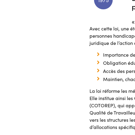
1975
«
Avec cette loi, une é
personnes handicapée
juridique de l’action
Importance de
Obligation édu
Accès des pers
Maintien, chaq
La loi réforme les mé
Elle institue ainsi 
(COTOREP), qui appr
Qualité de Travaill
vers les structures le
d’allocations spécif