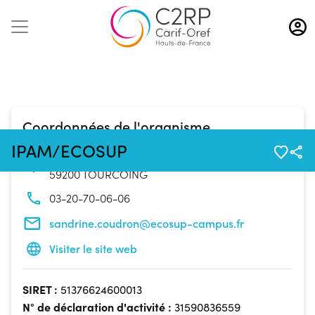
Aller
au
contenu
principal
Coordonnées de l'organisme
IPAM/ECOSUP
17 Rue des Ursulines
59200 TOURCOING
03-20-70-06-06
sandrine.coudron@ecosup-campus.fr
Visiter le site web
SIRET :
51376624600013
N° de déclaration d'activité :
31590836559